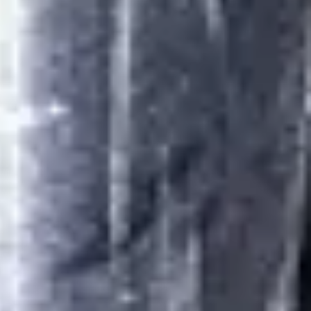
Ремонт гідравлічних систем
Ремонт гідробортів
Ремонт та заправка кондиціонерів
Токарні роботи, фрезерувальні роботи
Ремонт тягачів та автовозів
Зварювальні роботи
Зварювання алюмінію
Ремонт вантажних автомобілів Volvo